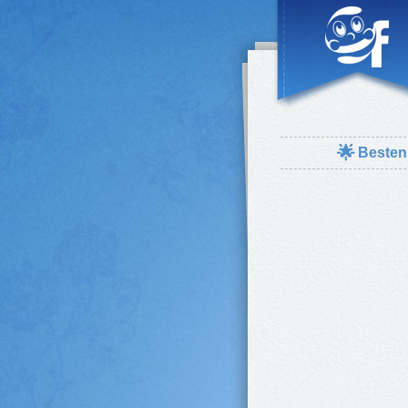
🌟
Besten