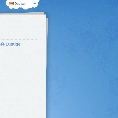
Deutsch
⛄
Lustige