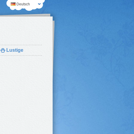
Deutsch
⛄
Lustige