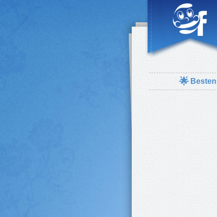
🌟
Besten