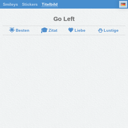
Smileys
Stickers
Titelbild
Go Left
🌟
🎓
💗
⛄
Besten
Zitat
Liebe
Lustige