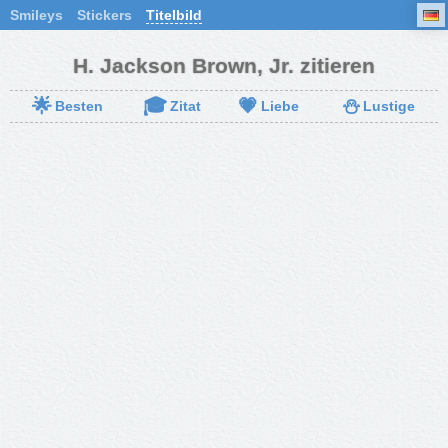
Smileys
Stickers
Titelbild
H. Jackson Brown, Jr. zitieren
🌟
🎓
💗
⛄
Besten
Zitat
Liebe
Lustige