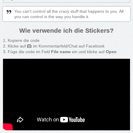
You can't control all the crazy stuff that happens to you. All
you can control is the way you handle it.
Wie verwende ich die Stickers?
Kopiere die code
Klicke auf
im Kommentarfeld/Chat auf Facebook
Füge die code im Feld
File name
ein und klicke auf
Open