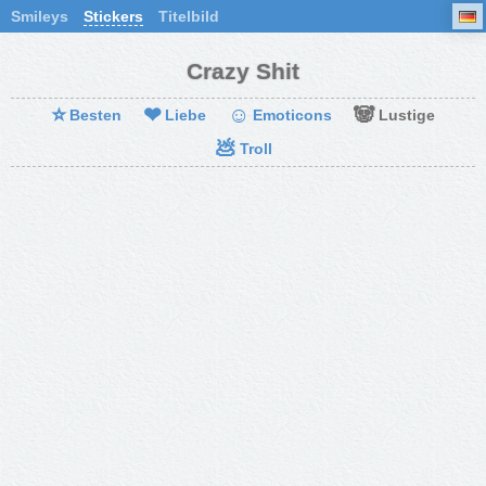
Smileys
Stickers
Titelbild
Crazy Shit
⭐
❤
☺
🐼
Besten
Liebe
Emoticons
Lustige
💩
Troll