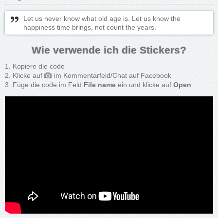
Let us never know what old age is. Let us know the
happiness time brings, not count the years.
Wie verwende ich die Stickers?
Kopiere die code
Klicke auf
im Kommentarfeld/Chat auf Facebook
Füge die code im Feld
File name
ein und klicke auf
Open