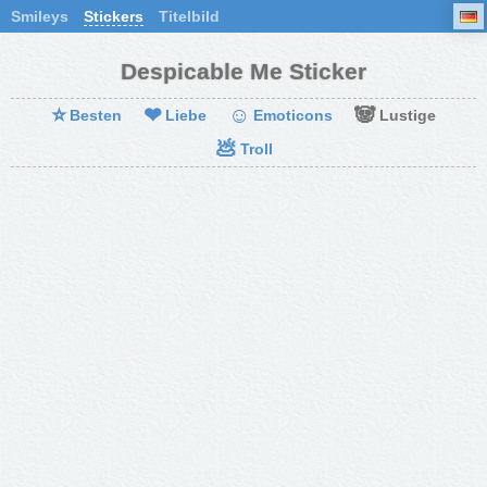
Smileys
Stickers
Titelbild
Despicable Me Sticker
⭐
❤
☺
🐼
Besten
Liebe
Emoticons
Lustige
💩
Troll