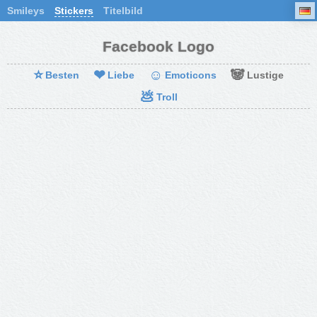
Smileys
Stickers
Titelbild
Facebook Logo
⭐
❤
☺
🐼
Besten
Liebe
Emoticons
Lustige
💩
Troll