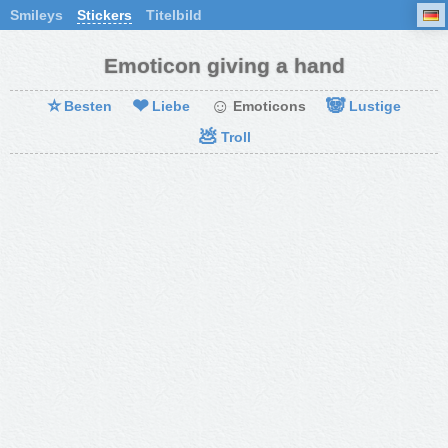
Smileys
Stickers
Titelbild
Emoticon giving a hand
⭐
❤
☺
🐼
Besten
Liebe
Emoticons
Lustige
💩
Troll