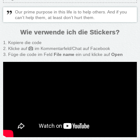
Our prime purpose in this life is to help others. And if you
can't help them, at least don't hurt them.
Wie verwende ich die Stickers?
Kopiere die code
Klicke auf
im Kommentarfeld/Chat auf Facebook
Füge die code im Feld
File name
ein und klicke auf
Open