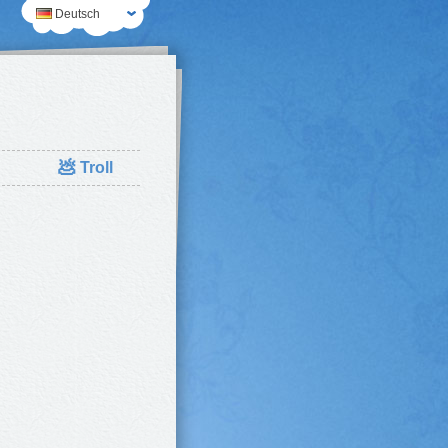
Deutsch
💩
Troll