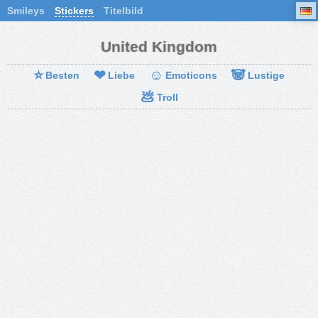
Smileys
Stickers
Titelbild
United Kingdom
⭐
❤
☺
🐼
Besten
Liebe
Emoticons
Lustige
💩
Troll