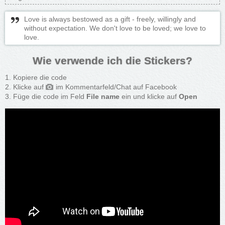
Love is always bestowed as a gift - freely, willingly and
without expectation. We don't love to be loved; we love to
love.
Wie verwende ich die Stickers?
Kopiere die code
Klicke auf
im Kommentarfeld/Chat auf Facebook
Füge die code im Feld
File name
ein und klicke auf
Open