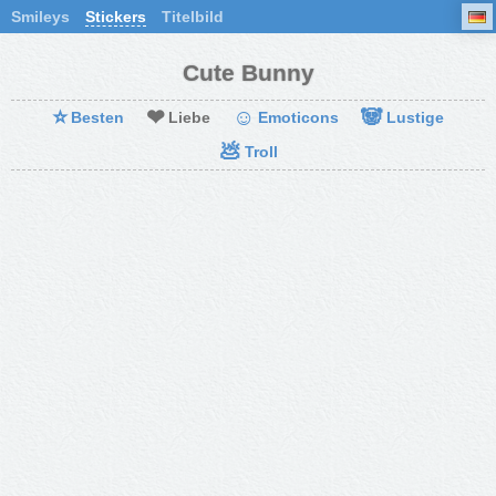
Smileys
Stickers
Titelbild
Cute Bunny
⭐
❤
☺
🐼
Besten
Liebe
Emoticons
Lustige
💩
Troll