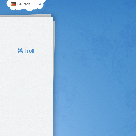
Deutsch
💩
Troll