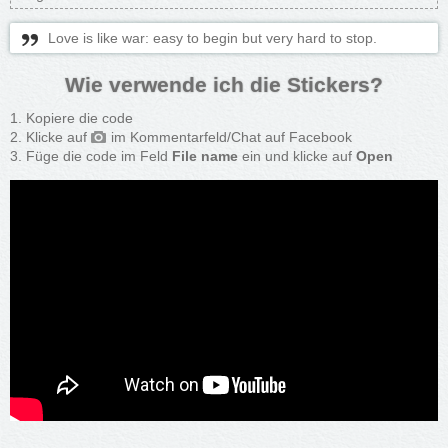
Love is like war: easy to begin but very hard to stop.
Wie verwende ich die Stickers?
Kopiere die code
Klicke auf
im Kommentarfeld/Chat auf Facebook
Füge die code im Feld
File name
ein und klicke auf
Open