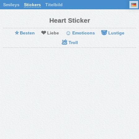
Smileys
Stickers
Titelbild
Heart Sticker
⭐
❤
☺
🐼
Besten
Liebe
Emoticons
Lustige
💩
Troll