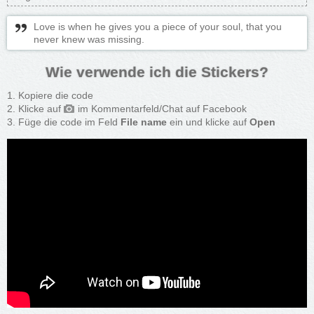
Love is when he gives you a piece of your soul, that you
never knew was missing.
Wie verwende ich die Stickers?
Kopiere die code
Klicke auf
im Kommentarfeld/Chat auf Facebook
Füge die code im Feld
File name
ein und klicke auf
Open