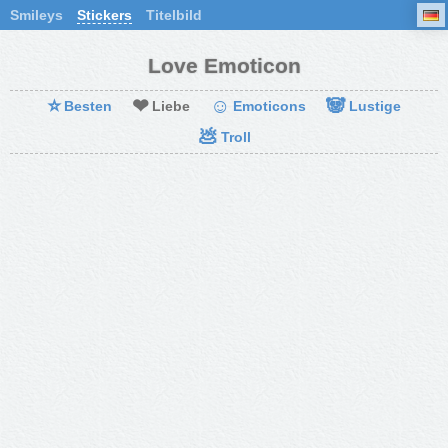
Smileys
Stickers
Titelbild
Love Emoticon
⭐
❤
☺
🐼
Besten
Liebe
Emoticons
Lustige
💩
Troll