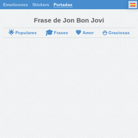
Emoticones
Stickers
Portadas
Frase de Jon Bon Jovi
🌟
🎓
💗
⛄
Populares
Frases
Amor
Graciosas