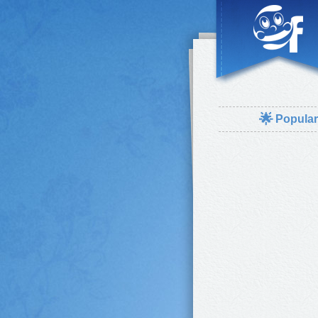
🌟
Popula