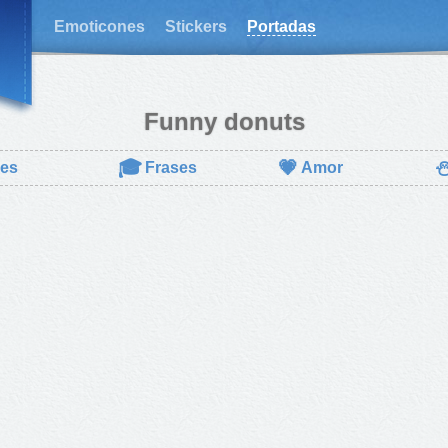
Emoticones
Stickers
Portadas
Funny donuts
🎓
💗
res
Frases
Amor