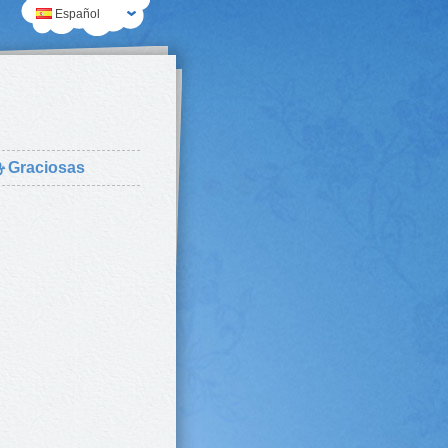
Español
⛄
Graciosas