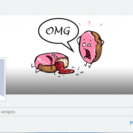
s amigos.
P