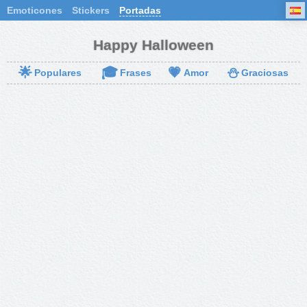
Emoticones
Stickers
Portadas
Happy Halloween
🌟
🎓
💗
⛄
Populares
Frases
Amor
Graciosas