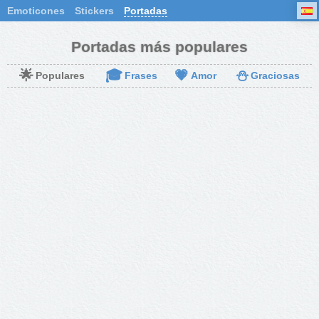
Emoticones
Stickers
Portadas
Portadas más populares
🌟
🎓
💗
⛄
Populares
Frases
Amor
Graciosas