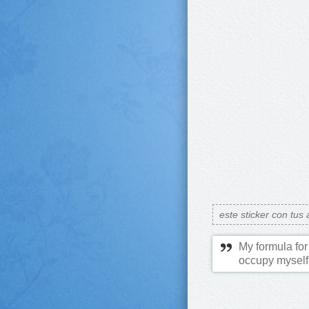
este sticker con tus
My formula for 
occupy myself 