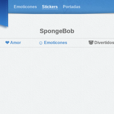
Emoticones
Stickers
Portadas
SpongeBob
❤
☺
🐼
Amor
Emoticones
Divertido