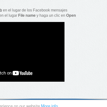
en el lugar de los Facebook mensajes
en el lugar
File name
y haga un clic en
Open
perience on our website
More info
BLOG
|
FACEBOOK
|
PRIVACY