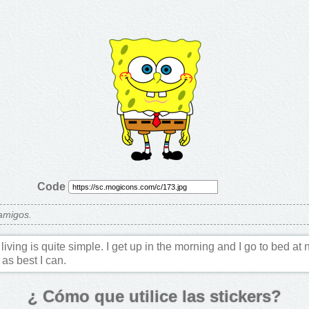
Code
 amigos.
living is quite simple. I get up in the morning and I go to bed at 
as best I can.
¿ Cómo que utilice las stickers?