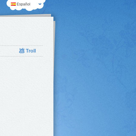
Español
💩
s
Troll