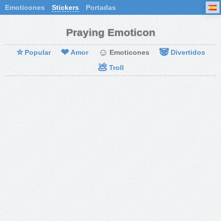
Emoticones
Stickers
Portadas
Praying Emoticon
⭐
❤
☺
🐼
Popular
Amor
Emoticones
Divertidos
💩
Troll