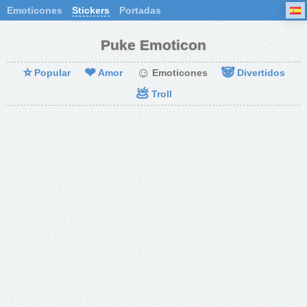
Emoticones
Stickers
Portadas
Puke Emoticon
⭐
❤
☺
🐼
Popular
Amor
Emoticones
Divertidos
💩
Troll