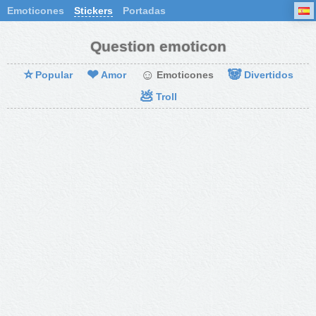
Emoticones
Stickers
Portadas
Question emoticon
⭐
❤
☺
🐼
Popular
Amor
Emoticones
Divertidos
💩
Troll