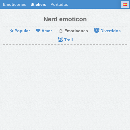
Emoticones
Stickers
Portadas
Nerd emoticon
⭐
❤
☺
🐼
Popular
Amor
Emoticones
Divertidos
💩
Troll