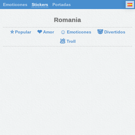
Emoticones
Stickers
Portadas
Romania
⭐
❤
☺
🐼
Popular
Amor
Emoticones
Divertidos
💩
Troll