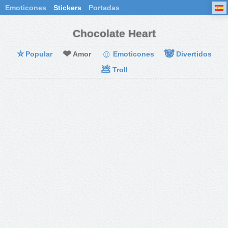
Emoticones
Stickers
Portadas
Chocolate Heart
⭐
❤
☺
🐼
Popular
Amor
Emoticones
Divertidos
💩
Troll