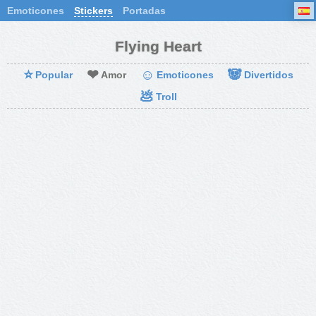
Emoticones
Stickers
Portadas
Flying Heart
⭐
❤
☺
🐼
Popular
Amor
Emoticones
Divertidos
💩
Troll