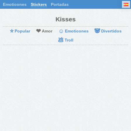
Emoticones
Stickers
Portadas
Kisses
⭐
❤
☺
🐼
Popular
Amor
Emoticones
Divertidos
💩
Troll