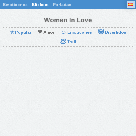
Emoticones
Stickers
Portadas
Women In Love
⭐
❤
☺
🐼
Popular
Amor
Emoticones
Divertidos
💩
Troll