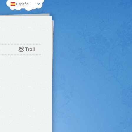
Español
💩
s
Troll