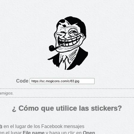
Code
 amigos.
¿ Cómo que utilice las stickers?
en el lugar de los Facebook mensajes
en el lugar
File name
y haga un clic en
Open