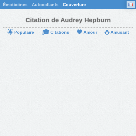
Émoticônes
Autocollants
Couverture
Citation de Audrey Hepburn
🌟
🎓
💗
⛄
Populaire
Citations
Amour
Amusant