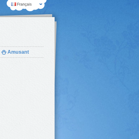
Français
⛄
Amusant