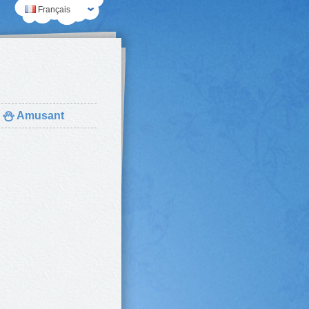
Français
⛄
Amusant