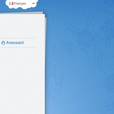
Français
⛄
Amusant