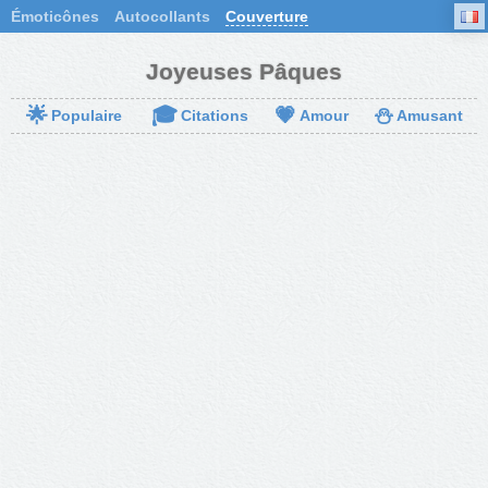
Émoticônes
Autocollants
Couverture
Joyeuses Pâques
🌟
🎓
💗
⛄
Populaire
Citations
Amour
Amusant