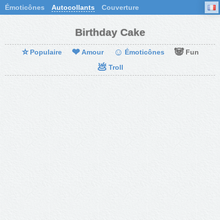
Émoticônes
Autocollants
Couverture
Birthday Cake
⭐
❤
☺
🐼
Populaire
Amour
Émoticônes
Fun
💩
Troll