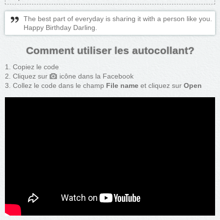
The best part of everyday is sharing it with a person like you.
Happy Birthday Darling.
Comment utiliser les autocollant?
Copiez le code
Cliquez sur
icône dans la Facebook
Collez le code dans le champ
File name
et cliquez sur
Open