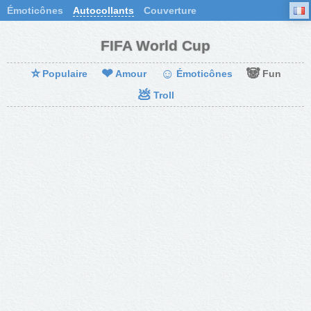
Émoticônes
Autocollants
Couverture
FIFA World Cup
⭐
❤
☺
🐼
Populaire
Amour
Émoticônes
Fun
💩
Troll