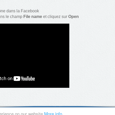
ône dans la Facebook
ans le champ
File name
et cliquez sur
Open
perience on our website
More info
BLOG
|
FACEBOOK
|
PRIVACY