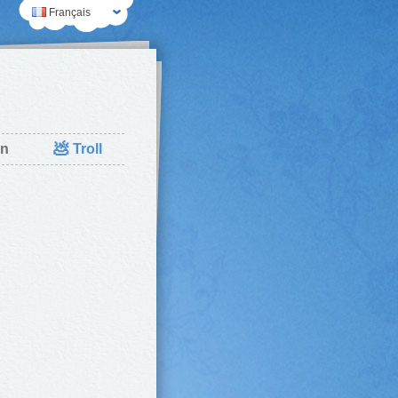
Français
💩
n
Troll