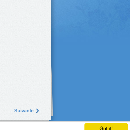
Suivantе
Got it!