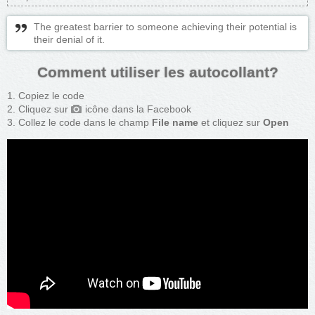
The greatest barrier to someone achieving their potential is
their denial of it.
Comment utiliser les autocollant?
Copiez le code
Cliquez sur
icône dans la Facebook
Collez le code dans le champ
File name
et cliquez sur
Open