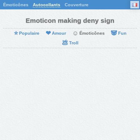
Émoticônes
Autocollants
Couverture
Emoticon making deny sign
⭐
❤
☺
🐼
Populaire
Amour
Émoticônes
Fun
💩
Troll