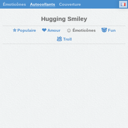
Émoticônes
Autocollants
Couverture
Hugging Smiley
⭐
❤
☺
🐼
Populaire
Amour
Émoticônes
Fun
💩
Troll