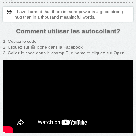
I have learned that there is more power in a good strong
hug than in a thousand meaningful words.
Comment utiliser les autocollant?
Copiez le code
Cliquez sur
icône dans la Facebook
Collez le code dans le champ
File name
et cliquez sur
Open