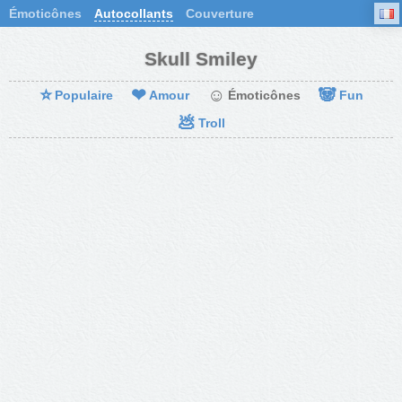
Émoticônes
Autocollants
Couverture
Skull Smiley
⭐
❤
☺
🐼
Populaire
Amour
Émoticônes
Fun
💩
Troll