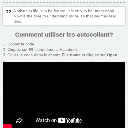
Nothing in life is to be feared, it is only to be understood.
Now is the time to understand more, so that we may fear
less.
Comment utiliser les autocollant?
Copiez le code
Cliquez sur
icône dans la Facebook
Collez le code dans le champ
File name
et cliquez sur
Open