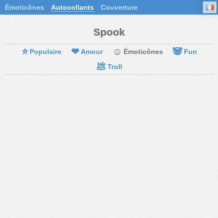
Émoticônes
Autocollants
Couverture
Spook
⭐
❤
☺
🐼
Populaire
Amour
Émoticônes
Fun
💩
Troll