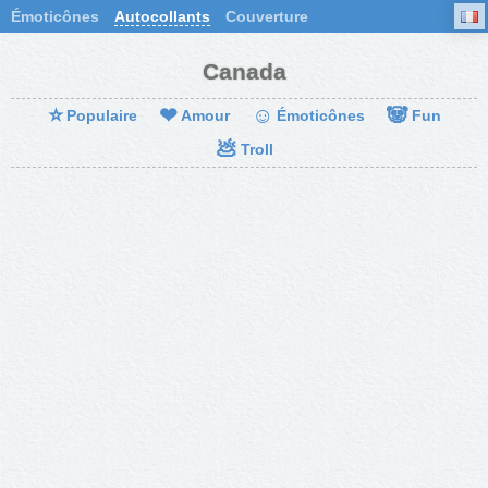
Émoticônes
Autocollants
Couverture
Canada
⭐
❤
☺
🐼
Populaire
Amour
Émoticônes
Fun
💩
Troll