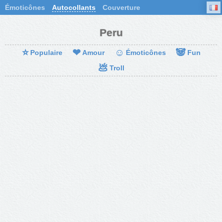
Émoticônes
Autocollants
Couverture
Peru
⭐
❤
☺
🐼
Populaire
Amour
Émoticônes
Fun
💩
Troll