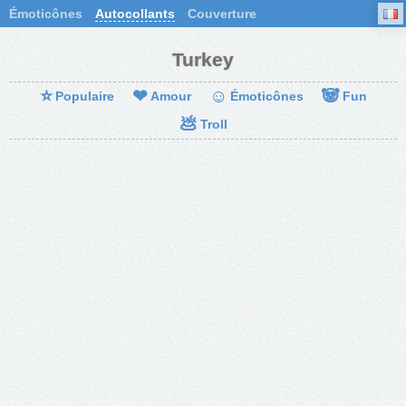
Émoticônes
Autocollants
Couverture
Turkey
⭐
❤
☺
🐼
Populaire
Amour
Émoticônes
Fun
💩
Troll