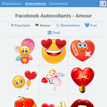
Émoticônes
Autocollants
Couverture
Facebook Autocollants - Amour
⭐
❤
☺
🐼
Populaire
Amour
Émoticônes
Fun
💩
Troll