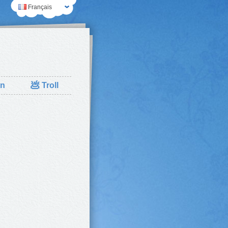
Français
💩
n
Troll