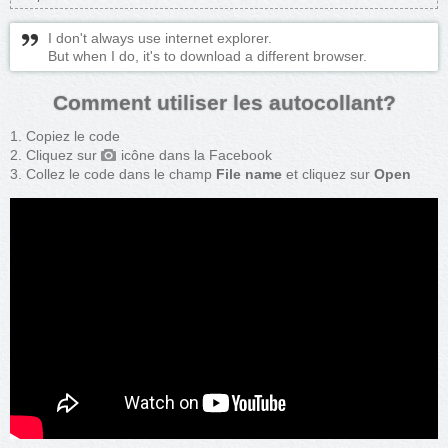
I don't always use internet explorer.
But when I do, it's to download a different browser.
Comment utiliser les autocollant?
Copiez le code
Cliquez sur
icône dans la Facebook
Collez le code dans le champ
File name
et cliquez sur
Open