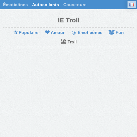
Émoticônes
Autocollants
Couverture
IE Troll
⭐
❤
☺
🐼
Populaire
Amour
Émoticônes
Fun
💩
Troll