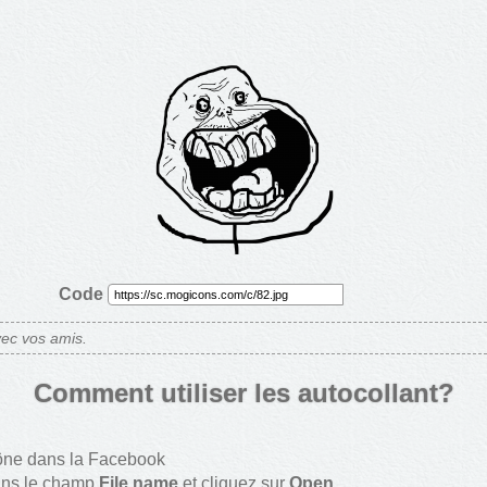
Code
ec vos amis.
Comment utiliser les autocollant?
ône dans la Facebook
ans le champ
File name
et cliquez sur
Open