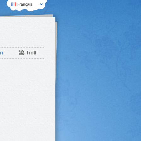
Français
💩
n
Troll