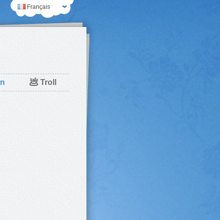
Français
💩
n
Troll