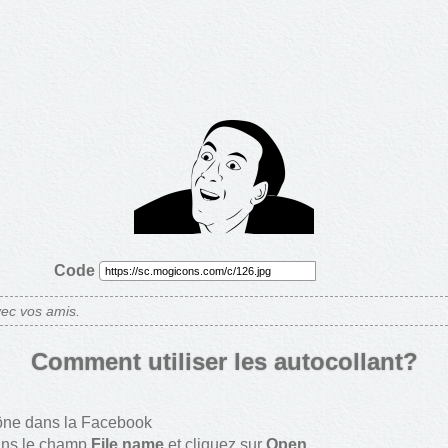
Code
ec vos amis.
Comment utiliser les autocollant?
ône dans la Facebook
ans le champ
File name
et cliquez sur
Open