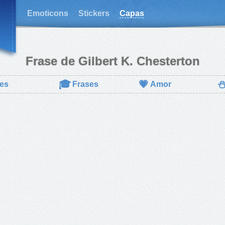
Emoticons
Stickers
Capas
Frase de Gilbert K. Chesterton
🎓
💗
es
Frases
Amor