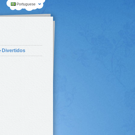
Portuguese
⛄
Divertidos